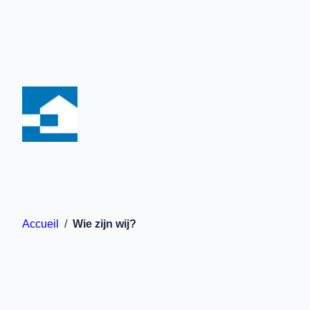
Ga
naar
de
inhoud
Accueil
/
Wie zijn wij?