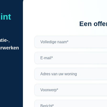
int
Een offe
atie-
,
eurwerken