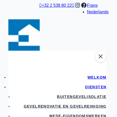
Ga
Instagram
Facebook

+32 2 538 80 22

Frans
naar
Nederlands
de
inhoud
WELKOM
DIENSTEN
BUITENGEVELISOLATIE
GEVELRENOVATIE EN GEVELREINIGING
MEDE-EIGENDOMSWERKEN